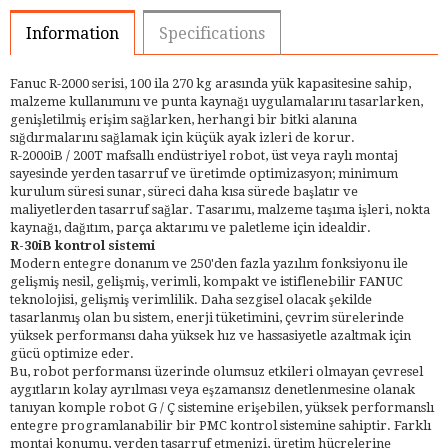
Information
Specifications
Fanuc R-2000 serisi, 100 ila 270 kg arasında yük kapasitesine sahip,
malzeme kullanımını ve punta kaynağı uygulamalarını tasarlarken,
genişletilmiş erişim sağlarken, herhangi bir bitki alanına
sığdırmalarını sağlamak için küçük ayak izleri de korur.
R-2000iB / 200T mafsallı endüstriyel robot, üst veya raylı montaj
sayesinde yerden tasarruf ve üretimde optimizasyon; minimum
kurulum süresi sunar, süreci daha kısa sürede başlatır ve
maliyetlerden tasarruf sağlar. Tasarımı, malzeme taşıma işleri, nokta
kaynağı, dağıtım, parça aktarımı ve paletleme için idealdir.
R-30iB kontrol sistemi
Modern entegre donanım ve 250'den fazla yazılım fonksiyonu ile
gelişmiş nesil, gelişmiş, verimli, kompakt ve istiflenebilir FANUC
teknolojisi, gelişmiş verimlilik. Daha sezgisel olacak şekilde
tasarlanmış olan bu sistem, enerji tüketimini, çevrim sürelerinde
yüksek performansı daha yüksek hız ve hassasiyetle azaltmak için
gücü optimize eder.
Bu, robot performansı üzerinde olumsuz etkileri olmayan çevresel
aygıtların kolay ayrılması veya eşzamansız denetlenmesine olanak
tanıyan komple robot G / Ç sistemine erişebilen, yüksek performanslı
entegre programlanabilir bir PMC kontrol sistemine sahiptir. Farklı
montaj konumu, yerden tasarruf etmenizi, üretim hücrelerine