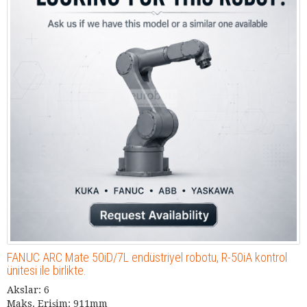
FANUC ARC Mate 50iD/7L endüstriyel robotu, R-50iA kontrol
ünitesi ile birlikte.
Akslar: 6
Maks. Erişim: 911mm