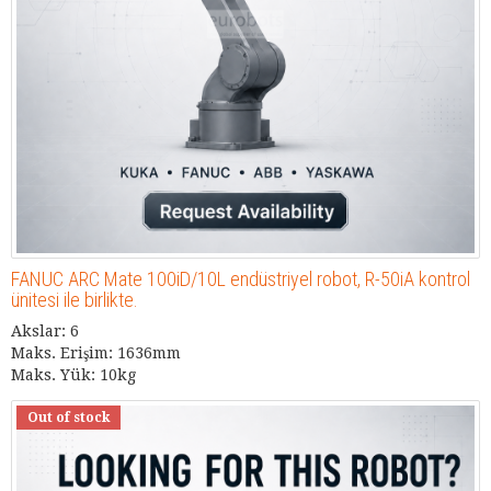
FANUC ARC Mate 100iD/10L endüstriyel robot, R-50iA kontrol
ünitesi ile birlikte.
Akslar: 6
Maks. Erişim: 1636mm
Maks. Yük: 10kg
Out of stock