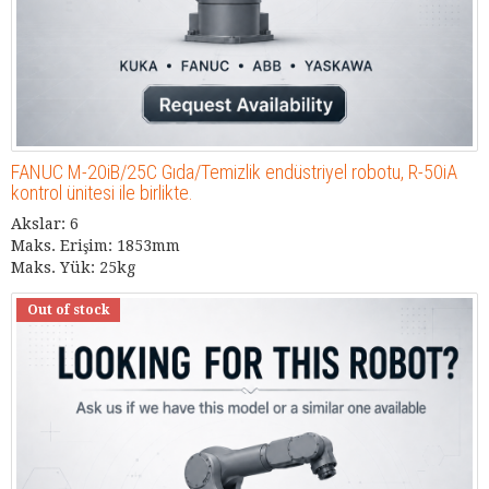
FANUC M-20iB/25C Gıda/Temizlik endüstriyel robotu, R-50iA
kontrol ünitesi ile birlikte.
Akslar: 6
Maks. Erişim: 1853mm
Maks. Yük: 25kg
Out of stock