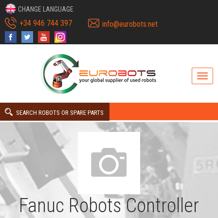
CHANGE LANGUAGE
+34 946 744 397
info@eurobots.net
SEARCH ROBOTS OR SPARE PARTS
Fanuc Robots Controller