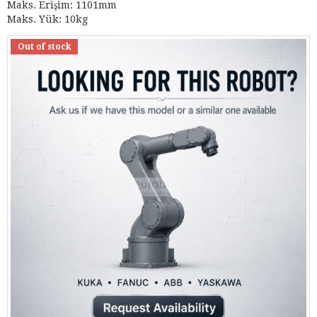
Maks. Erişim: 1101mm
Maks. Yük: 10kg
Out of stock