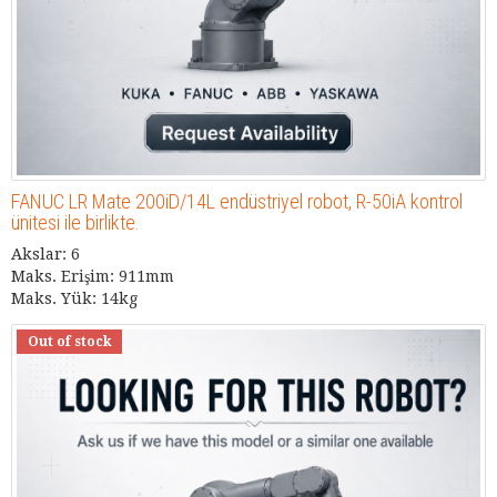
FANUC LR Mate 200iD/14L endüstriyel robot, R-50iA kontrol
ünitesi ile birlikte.
Akslar: 6
Maks. Erişim: 911mm
Maks. Yük: 14kg
Out of stock