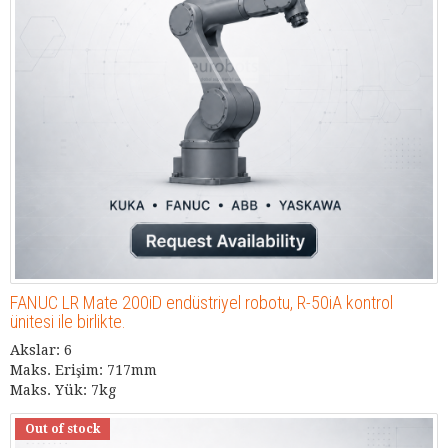
FANUC LR Mate 200iD endüstriyel robotu, R-50iA kontrol
ünitesi ile birlikte.
Akslar: 6
Maks. Erişim: 717mm
Maks. Yük: 7kg
Out of stock