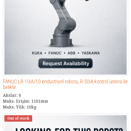
FANUC LR-10iA/10 endüstriyel robotu, R-50iA kontrol ünitesi ile
birlikte.
Akslar: 6
Maks. Erişim: 1101mm
Maks. Yük: 10kg
Out of stock