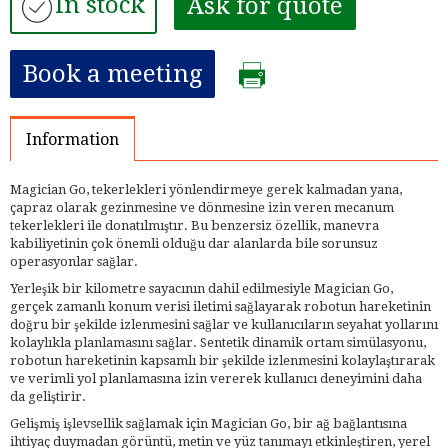
In stock
Ask for quote
Book a meeting
Information
Magician Go, tekerlekleri yönlendirmeye gerek kalmadan yana,
çapraz olarak gezinmesine ve dönmesine izin veren mecanum
tekerlekleri ile donatılmıştır. Bu benzersiz özellik, manevra
kabiliyetinin çok önemli olduğu dar alanlarda bile sorunsuz
operasyonlar sağlar.
Yerleşik bir kilometre sayacının dahil edilmesiyle Magician Go,
gerçek zamanlı konum verisi iletimi sağlayarak robotun hareketinin
doğru bir şekilde izlenmesini sağlar ve kullanıcıların seyahat yollarını
kolaylıkla planlamasını sağlar. Sentetik dinamik ortam simülasyonu,
robotun hareketinin kapsamlı bir şekilde izlenmesini kolaylaştırarak
ve verimli yol planlamasına izin vererek kullanıcı deneyimini daha
da geliştirir.
Gelişmiş işlevsellik sağlamak için Magician Go, bir ağ bağlantısına
ihtiyaç duymadan görüntü, metin ve yüz tanımayı etkinleştiren, yerel