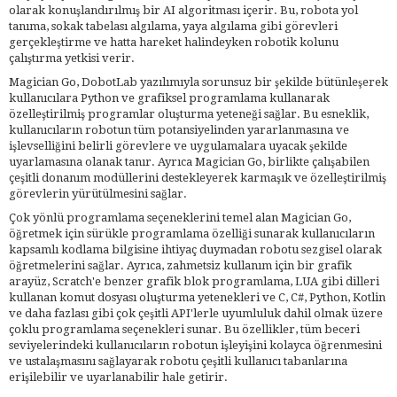
olarak konuşlandırılmış bir AI algoritması içerir. Bu, robota yol
tanıma, sokak tabelası algılama, yaya algılama gibi görevleri
gerçekleştirme ve hatta hareket halindeyken robotik kolunu
çalıştırma yetkisi verir.
Magician Go, DobotLab yazılımıyla sorunsuz bir şekilde bütünleşerek
kullanıcılara Python ve grafiksel programlama kullanarak
özelleştirilmiş programlar oluşturma yeteneği sağlar. Bu esneklik,
kullanıcıların robotun tüm potansiyelinden yararlanmasına ve
işlevselliğini belirli görevlere ve uygulamalara uyacak şekilde
uyarlamasına olanak tanır. Ayrıca Magician Go, birlikte çalışabilen
çeşitli donanım modüllerini destekleyerek karmaşık ve özelleştirilmiş
görevlerin yürütülmesini sağlar.
Çok yönlü programlama seçeneklerini temel alan Magician Go,
öğretmek için sürükle programlama özelliği sunarak kullanıcıların
kapsamlı kodlama bilgisine ihtiyaç duymadan robotu sezgisel olarak
öğretmelerini sağlar. Ayrıca, zahmetsiz kullanım için bir grafik
arayüz, Scratch'e benzer grafik blok programlama, LUA gibi dilleri
kullanan komut dosyası oluşturma yetenekleri ve C, C#, Python, Kotlin
ve daha fazlası gibi çok çeşitli API'lerle uyumluluk dahil olmak üzere
çoklu programlama seçenekleri sunar. Bu özellikler, tüm beceri
seviyelerindeki kullanıcıların robotun işleyişini kolayca öğrenmesini
ve ustalaşmasını sağlayarak robotu çeşitli kullanıcı tabanlarına
erişilebilir ve uyarlanabilir hale getirir.