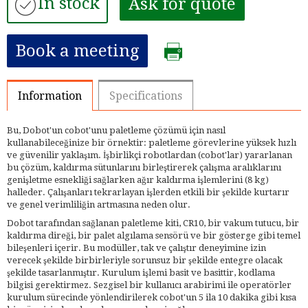
In stock
Ask for quote
Book a meeting
Information
Specifications
Bu, Dobot'un cobot'unu paletleme çözümü için nasıl
kullanabileceğinize bir örnektir: paletleme görevlerine yüksek hızlı
ve güvenilir yaklaşım. İşbirlikçi robotlardan (cobot'lar) yararlanan
bu çözüm, kaldırma sütunlarını birleştirerek çalışma aralıklarını
genişletme esnekliği sağlarken ağır kaldırma işlemlerini (8 kg)
halleder. Çalışanları tekrarlayan işlerden etkili bir şekilde kurtarır
ve genel verimliliğin artmasına neden olur.
Dobot tarafından sağlanan paletleme kiti, CR10, bir vakum tutucu, bir
kaldırma direği, bir palet algılama sensörü ve bir gösterge gibi temel
bileşenleri içerir. Bu modüller, tak ve çalıştır deneyimine izin
verecek şekilde birbirleriyle sorunsuz bir şekilde entegre olacak
şekilde tasarlanmıştır. Kurulum işlemi basit ve basittir, kodlama
bilgisi gerektirmez. Sezgisel bir kullanıcı arabirimi ile operatörler
kurulum sürecinde yönlendirilerek cobot'un 5 ila 10 dakika gibi kısa