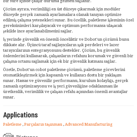
bir süre içinde çalışır duruma gelmesi sağlanır.
Çözüm ayrıca, verimliliği en üst düzeye çıkarmak için modüler
düzeyde gerçek zamanlı ayarlamalara olanak tanıyan optimize
edilmiş çalışma yetenekleri sunar. Bu özellik, paletleme işleminin özel
gereksinimleri karşılayacak ve optimum performansa ulaşacak
şekilde ince ayarlanabilmesini sağlar.
İş yerinde güvenlik en önemli önceliktir ve Dobot'un çözümü bunu
dikkate alır. Üçüncü taraf sağlayıcıların ışık perdeleri ve lazer
tarayıcılarının entegrasyonunu destekler. Çözüm, bu güvenlik
önlemlerini kullanarak, çalışanların refahını korumak ve güvenli bir
çalışma ortamı sağlamak için ek bir güvenlik katmanı sağlar.
Özetle, Dobot'un cobot paletleme çözümü, paletleme görevlerini
otomatikleştirmek için kapsamlı ve kullanıcı dostu bir yaklaşım
sunar. Hassas ve güvenilir performansı, kurulum kolaylığı, gerçek
zamanlı optimizasyonu ve iş yeri güvenliğine odaklanması ile
üretkenlik, verimlilik ve çalışan refahı açısından önemli avantajlar
sunar.
Applications
Paletleme
,
Parçaların taşınması
,
Advanced Manufacturing