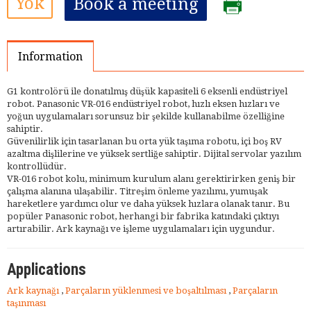
Yok
Book a meeting
Information
G1 kontrolörü ile donatılmış düşük kapasiteli 6 eksenli endüstriyel
robot. Panasonic VR-016 endüstriyel robot, hızlı eksen hızları ve
yoğun uygulamaları sorunsuz bir şekilde kullanabilme özelliğine
sahiptir.
Güvenilirlik için tasarlanan bu orta yük taşıma robotu, içi boş RV
azaltma dişlilerine ve yüksek sertliğe sahiptir. Dijital servolar yazılım
kontrollüdür.
VR-016 robot kolu, minimum kurulum alanı gerektirirken geniş bir
çalışma alanına ulaşabilir. Titreşim önleme yazılımı, yumuşak
hareketlere yardımcı olur ve daha yüksek hızlara olanak tanır. Bu
popüler Panasonic robot, herhangi bir fabrika katındaki çıktıyı
artırabilir. Ark kaynağı ve işleme uygulamaları için uygundur.
Applications
Ark kaynağı
,
Parçaların yüklenmesi ve boşaltılması
,
Parçaların
taşınması