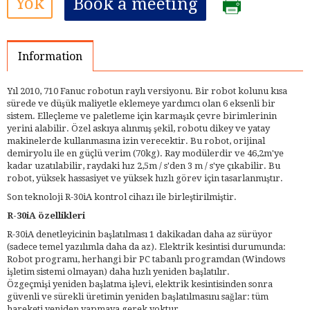
Yok
Book a meeting
Information
Yıl 2010, 710 Fanuc robotun raylı versiyonu. Bir robot kolunu kısa
sürede ve düşük maliyetle eklemeye yardımcı olan 6 eksenli bir
sistem. Elleçleme ve paletleme için karmaşık çevre birimlerinin
yerini alabilir. Özel askıya alınmış şekil, robotu dikey ve yatay
makinelerde kullanmasına izin verecektir. Bu robot, orijinal
demiryolu ile en güçlü verim (70kg). Ray modülerdir ve 46,2m'ye
kadar uzatılabilir, raydaki hız 2,5m / s'den 3 m / s'ye çıkabilir. Bu
robot, yüksek hassasiyet ve yüksek hızlı görev için tasarlanmıştır.
Son teknoloji R-30iA kontrol cihazı ile birleştirilmiştir.
R-30iA özellikleri
R-30iA denetleyicinin başlatılması 1 dakikadan daha az sürüyor
(sadece temel yazılımla daha da az). Elektrik kesintisi durumunda:
Robot programı, herhangi bir PC tabanlı programdan (Windows
işletim sistemi olmayan) daha hızlı yeniden başlatılır.
Özgeçmişi yeniden başlatma işlevi, elektrik kesintisinden sonra
güvenli ve sürekli üretimin yeniden başlatılmasını sağlar: tüm
hareketi yeniden yapmaya gerek yoktur.