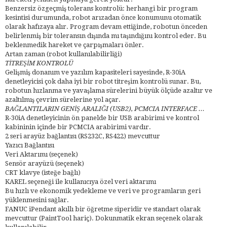
Benzersiz özgeçmiş tolerans kontrolü: herhangi bir program
kesintisi durumunda, robot arızadan önce konumunu otomatik
olarak hafızaya alır. Program devam ettiğinde, robotun önceden
belirlenmiş bir toleransın dışında mı taşındığını kontrol eder. Bu
beklenmedik hareket ve çarpışmaları önler.
Artan zaman (robot kullanılabilirliği)
TİTREŞİM KONTROLÜ
Gelişmiş donanım ve yazılım kapasiteleri sayesinde, R-30iA
denetleyicisi çok daha iyi bir robot titreşim kontrolü sunar. Bu,
robotun hızlanma ve yavaşlama sürelerini büyük ölçüde azaltır ve
azaltılmış çevrim sürelerine yol açar.
BAĞLANTILARIN GENİŞ ARALIĞI (USB2), PCMCIA INTERFACE ...
R-30iA denetleyicinin ön panelde bir USB arabirimi ve kontrol
kabininin içinde bir PCMCIA arabirimi vardır.
2 seri arayüz bağlantısı (RS232C, RS422) mevcuttur
Yazıcı Bağlantısı
Veri Aktarımı (seçenek)
Sensör arayüzü (seçenek)
CRT klavye (isteğe bağlı)
KAREL seçeneği ile kullanıcıya özel veri aktarımı
Bu hızlı ve ekonomik yedekleme ve veri ve programların geri
yüklenmesini sağlar.
FANUC iPendant akıllı bir öğretme siperidir ve standart olarak
mevcuttur (PaintTool hariç). Dokunmatik ekran seçenek olarak