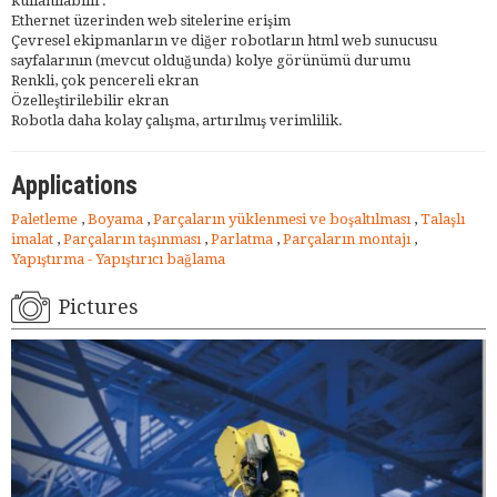
kullanılabilir.
Ethernet üzerinden web sitelerine erişim
Çevresel ekipmanların ve diğer robotların html web sunucusu
sayfalarının (mevcut olduğunda) kolye görünümü durumu
Renkli, çok pencereli ekran
Özelleştirilebilir ekran
Robotla daha kolay çalışma, artırılmış verimlilik.
Applications
Paletleme
,
Boyama
,
Parçaların yüklenmesi ve boşaltılması
,
Talaşlı
imalat
,
Parçaların taşınması
,
Parlatma
,
Parçaların montajı
,
Yapıştırma - Yapıştırıcı bağlama
Pictures