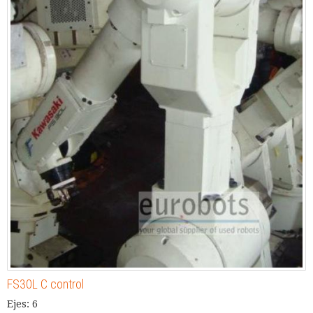
FS30L C control
Ejes: 6