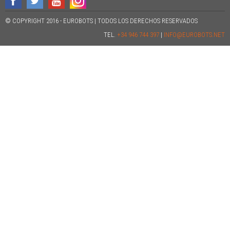
© COPYRIGHT 2016 - EUROBOTS | TODOS LOS DERECHOS RESERVADOS
TEL.
+34 946 744 397
|
INFO@EUROBOTS.NET