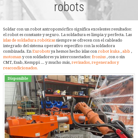
robots
Soldar con un robot antropomórfico significa excelentes resultados:
el robot es constante y seguro. La soldadura es limpia y perfecta. Las
islas de soldadura robóticas
siempre se ofrecen con el cableado
integrado del sistema operativo específico con la soldadora
combinada. En
Eurobots
ya hemos hecho islas con
robot kuka
,
abb
,
motoman
y con soldadores ya interconectados:
fronius
, con o sin
CMT, Esab, Kemppi ... y mucho más,
revisados, regenerados y
reacondicionados.
Disponible