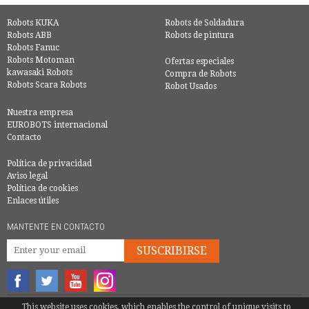
Robots KUKA
Robots de Soldadura
Robots ABB
Robots de pintura
Robots Fanuc
Robots Motoman
Ofertas especiales
kawasaki Robots
Compra de Robots
Robots Scara Robots
Robot Usados
Nuestra empresa
EUROBOTS internacional
Contacto
Política de privacidad
Aviso legal
Política de cookies
Enlaces útiles
MANTENTE EN CONTACTO
SUSCRIBIRSE
This website uses cookies, which enables the control of unique visits to
© COPYRIGHT 2016 - EUROBOTS | TODOS LOS DERECHOS RESERVADOS