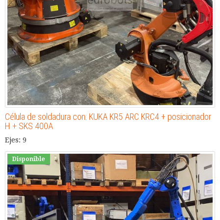
Célula de soldadura con: KUKA KR5 ARC KRC4 + posicionador
H + SKS 400A
Ejes: 9
Disponible