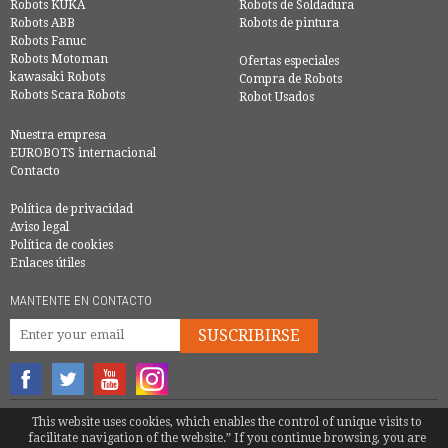
Robots KUKA
Robots de Soldadura
Robots ABB
Robots de pintura
Robots Fanuc
Robots Motoman
Ofertas especiales
kawasaki Robots
Compra de Robots
Robots Scara Robots
Robot Usados
Nuestra empresa
EUROBOTS internacional
Contacto
Política de privacidad
Aviso legal
Política de cookies
Enlaces útiles
MANTENTE EN CONTACTO
SUSCRIBIRSE
© COPYRIGHT 2016 - EUROBOTS | TODOS LOS DERECHOS RESERVADOS
This website uses cookies, which enables the control of unique visits to
facilitate navigation of the website.” If you continue browsing, you are
TEL.
+34 946 744 397
|
INFO@EUROBOTS.NET