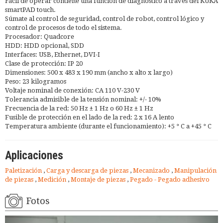
Fácil de operar contiene una función de diagnóstico a través del KUKA
smartPAD touch.
Súmate al control de seguridad, control de robot, control lógico y
control de procesos de todo el sistema.
Procesador: Quadcore
HDD: HDD opcional, SDD
Interfaces: USB, Ethernet, DVI-I
Clase de protección: IP 20
Dimensiones: 500 x 483 x 190 mm (ancho x alto x largo)
Peso: 23 kilogramos
Voltaje nominal de conexión: CA 110 V-230 V
Tolerancia admisible de la tensión nominal: +/- 10%
Frecuencia de la red: 50 Hz ± 1 Hz o 60 Hz ± 1 Hz
Fusible de protección en el lado de la red: 2 x 16 A lento
Temperatura ambiente (durante el funcionamiento): +5 ° C a +45 ° C
Aplicaciones
Paletización
,
Carga y descarga de piezas
,
Mecanizado
,
Manipulación
de piezas
,
Medición
,
Montaje de piezas
,
Pegado - Pegado adhesivo
Fotos