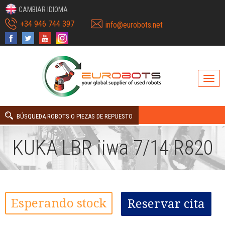
CAMBIAR IDIOMA
+34 946 744 397
info@eurobots.net
BÚSQUEDA ROBOTS O PIEZAS DE REPUESTO
KUKA LBR iiwa 7/14 R820
Esperando stock
Reservar cita