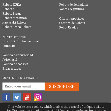
Robots KUKA
Robots de Soldadura
Robots ABB
Robots de pintura
Robots Fanuc
Robots Motoman
Ofertas especiales
kawasaki Robots
Compra de Robots
Robots Scara Robots
Robot Usados
Nuestra empresa
EUROBOTS internacional
Contacto
Política de privacidad
Aviso legal
Política de cookies
Enlaces útiles
MANTENTE EN CONTACTO
SUSCRIBIRSE
This website uses cookies, which enables the control of unique visits to
© COPYRIGHT 2016 - EUROBOTS | TODOS LOS DERECHOS RESERVADOS
facilitate navigation of the website.” If you continue browsing, you are