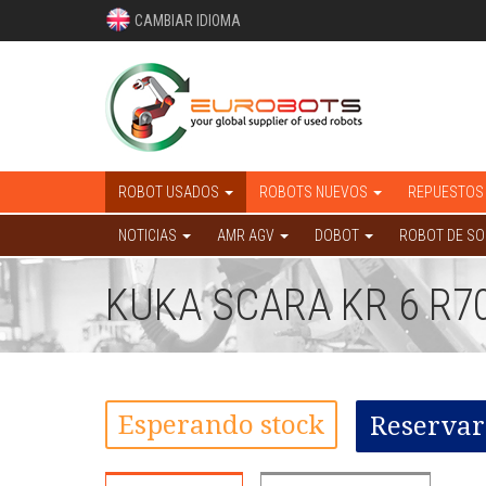
CAMBIAR IDIOMA
ROBOT USADOS
ROBOTS NUEVOS
REPUESTOS
NOTICIAS
AMR AGV
DOBOT
ROBOT DE S
KUKA SCARA KR 6 R70
Esperando stock
Reservar 