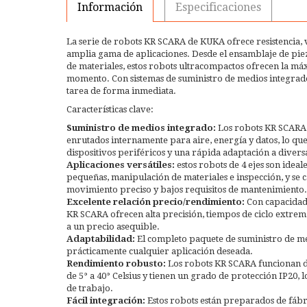
Información
Especificaciones
La serie de robots KR SCARA de KUKA ofrece resistencia, 
amplia gama de aplicaciones. Desde el ensamblaje de pie
de materiales, estos robots ultracompactos ofrecen la má
momento. Con sistemas de suministro de medios integrado
tarea de forma inmediata.
Características clave:
Suministro de medios integrado:
Los robots KR SCARA 
enrutados internamente para aire, energía y datos, lo que
dispositivos periféricos y una rápida adaptación a divers
Aplicaciones versátiles:
estos robots de 4 ejes son idea
pequeñas, manipulación de materiales e inspección, y se c
movimiento preciso y bajos requisitos de mantenimiento.
Excelente relación precio/rendimiento:
Con capacidade
KR SCARA ofrecen alta precisión, tiempos de ciclo extrem
a un precio asequible.
Adaptabilidad:
El completo paquete de suministro de m
prácticamente cualquier aplicación deseada.
Rendimiento robusto:
Los robots KR SCARA funcionan d
de 5° a 40° Celsius y tienen un grado de protección IP20,
de trabajo.
Fácil integración:
Estos robots están preparados de fábri