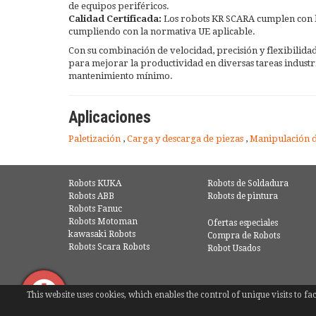
de equipos periféricos.
Calidad Certificada:
Los robots KR SCARA cumplen con los
cumpliendo con la normativa UE aplicable.
Con su combinación de velocidad, precisión y flexibilida
para mejorar la productividad en diversas tareas industr
mantenimiento mínimo.
Aplicaciones
Paletización
,
Carga y descarga de piezas
,
Manipulación 
Robots KUKA
Robots de Soldadura
Robots ABB
Robots de pintura
Robots Fanuc
Robots Motoman
Ofertas especiales
kawasaki Robots
Compra de Robots
Robots Scara Robots
Robot Usados
This website uses cookies, which enables the control of unique visits to 
© COPYRIGHT 2016 - EUROBOTS | TODOS LOS DERECHOS RESERV