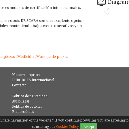
Diagra
 estándares de certificación internacionales,
d, los robots KR SCARA son una excelente opción
iales manteniendo bajos costos operativos y un
de piezas
,
Medición
,
Montaje de piezas
Nuestra empresa
EUROBOTS internacional
Contacto
Política de privacidad
Aviso legal
Política de cookies
Enlaces útiles
facilitate navigation of the website.” If you continue browsing, you are agreeing
ADOS
consulting our
Cookies Policy
.
Accept