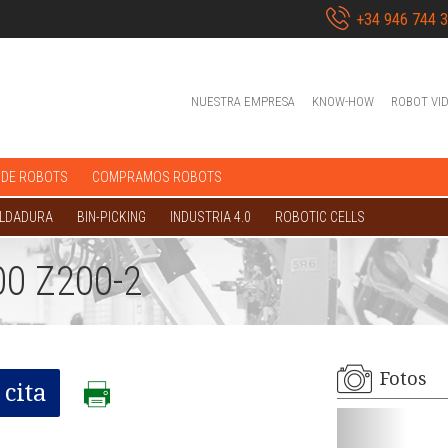
+34 946 744 
NUESTRA EMPRESA
KNOW-HOW
ROBOT VI
 DE ROBOTS
COMPRAMOS ROBOTS
OLDADURA
BIN-PICKING
INDUSTRIA 4.0
ROBOTIC CELLS
0 Z200-2
Fotos
cita