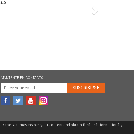
mas
MANTENTE EN CONTACTO
SUSCRIBIRSE
 to its use. You may revoke your consent and obtain further information by
TEL.
+34 946 744 397
|
INFO@EUROBOTS.NET