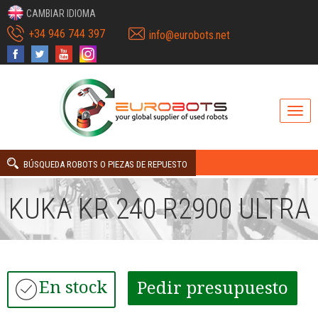
CAMBIAR IDIOMA
+34 946 744 397
info@eurobots.net
BÚSQUEDA ROBOTS O PIEZAS DE REPUESTO
KUKA KR 240 R2900 ULTRA
En stock
Pedir presupuesto