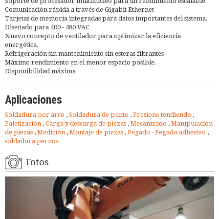
Soporte de procesador multinúcleo para un rendimiento escalable
Comunicación rápida a través de Gigabit Ethernet
Tarjetas de memoria integradas para datos importantes del sistema.
Diseñado para 400 - 480 VAC
Nuevo concepto de ventilador para optimizar la eficiencia
energética.
Refrigeración sin mantenimiento sin esteras filtrantes
Máximo rendimiento en el menor espacio posible.
Disponibilidad máxima
Aplicaciones
Soldadura por arco
,
Soldadura de punto
,
Presione tendiendo
,
Paletización
,
Carga y descarga de piezas
,
Mecanizado
,
Manipulación
de piezas
,
Medición
,
Montaje de piezas
,
Pegado - Pegado adhesivo
,
soldadura pernos
Fotos