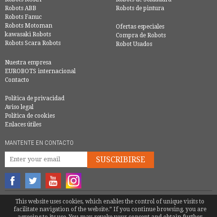
Robots ABB
Robots de pintura
Robots Fanuc
Robots Motoman
Ofertas especiales
kawasaki Robots
Compra de Robots
Robots Scara Robots
Robot Usados
Nuestra empresa
EUROBOTS internacional
Contacto
Política de privacidad
Aviso legal
Política de cookies
Enlaces útiles
MANTENTE EN CONTACTO
SUSCRIBIRSE
© COPYRIGHT 2016 - EUROBOTS | TODOS LOS DERECHOS RESERVADOS
This website uses cookies, which enables the control of unique visits to
facilitate navigation of the website.” If you continue browsing, you are
TEL.
+34 946 744 397
|
INFO@EUROBOTS.NET